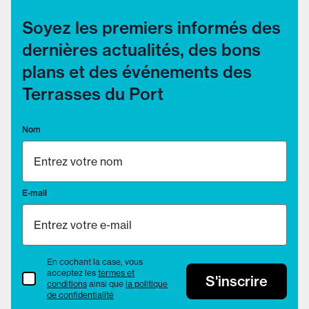
Soyez les premiers informés des
dernières actualités, des bons
plans et des événements des
Terrasses du Port
Nom
E-mail
En cochant la case, vous
acceptez les
termes et
termes et conditions
S'inscrire
conditions
ainsi que
la politique
de confidentialité