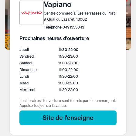
Vapiano
Centre commercial Les Terrasses du Port,
9 Quai du Lazaret, 13002
Téléphone
0491353043
Prochaines heures d'ouverture
Jeudi
11:30
-
22:00
Vendredi
11:30
-
23:00
Samedi
11:00
-
23:00
Dimanche
11:00
-
22:00
Lundi
11:30
-
22:00
Mardi
11:30
-
22:00
Mercredi
11:30
-
22:00
Les horaires d'ouverture sont fournis par le commerçant.
Appelez toujours à l'avance.
Site de l'enseigne