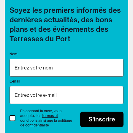
Soyez les premiers informés des
dernières actualités, des bons
plans et des événements des
Terrasses du Port
Nom
E-mail
En cochant la case, vous
acceptez les
termes et
termes et conditions
S'inscrire
conditions
ainsi que
la politique
de confidentialité