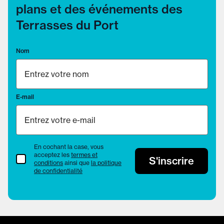
plans et des événements des
Terrasses du Port
Nom
E-mail
En cochant la case, vous
acceptez les
termes et
termes et conditions
S'inscrire
conditions
ainsi que
la politique
de confidentialité