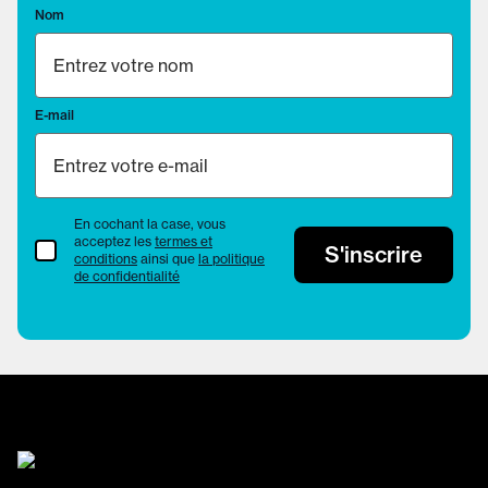
Nom
E-mail
En cochant la case, vous
acceptez les
termes et
termes et conditions
S'inscrire
conditions
ainsi que
la politique
de confidentialité