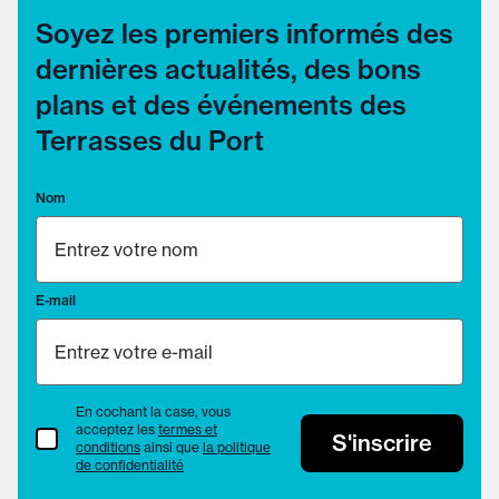
Soyez les premiers informés des
dernières actualités, des bons
plans et des événements des
Terrasses du Port
Nom
E-mail
En cochant la case, vous
acceptez les
termes et
termes et conditions
S'inscrire
conditions
ainsi que
la politique
de confidentialité