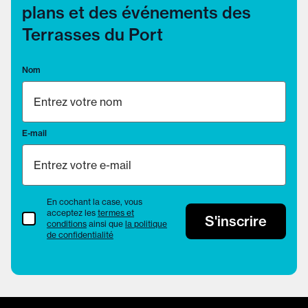
plans et des événements des
Terrasses du Port
Nom
E-mail
En cochant la case, vous
acceptez les
termes et
termes et conditions
S'inscrire
conditions
ainsi que
la politique
de confidentialité