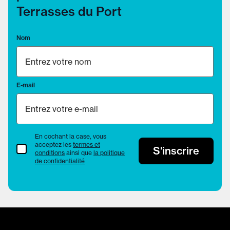
Terrasses du Port
Nom
E-mail
En cochant la case, vous
acceptez les
termes et
termes et conditions
S'inscrire
conditions
ainsi que
la politique
de confidentialité