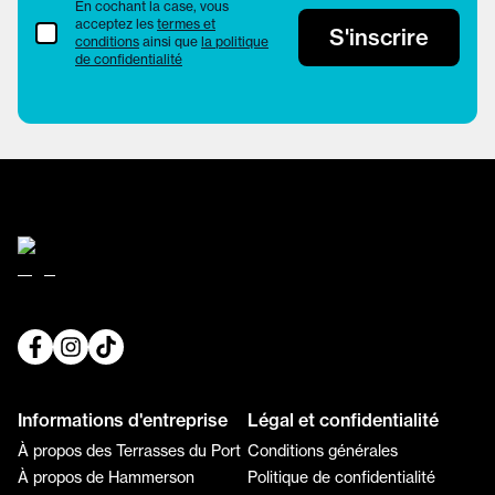
En cochant la case, vous
acceptez les
termes et
termes et conditions
S'inscrire
conditions
ainsi que
la politique
de confidentialité
Informations d'entreprise
Légal et confidentialité
À propos des Terrasses du Port
Conditions générales
À propos de Hammerson
Politique de confidentialité